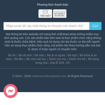
an
Phương thức thanh toán
toàn
Bé
tắm
Gửi!
Bé
chơi
Mọi thông tin trên website chỉ mang tính chất tham khảo không nhằm mục
mà
đích quảng cáo. Các sản phẩm bán trên web là thực phẩm chức năng không
học
phải là thuốc chữa bệnh, hiệu quả sử dụng còn tùy thuộc cơ địa mỗi người.
Việc sử dụng thực phẩm chức năng, mỹ phẩm nên theo hướng dẫn của bác
Dành
sĩ, dược sĩ hoặc người có chuyên môn.
cho
Bé ăn
Bé vệ sinh
Bé mặc
Bé đi ra ngoài
Bé ngủ
Bé khỏe & an
mẹ
toàn
Bé tắm
Bé chơi mà học
Dành cho mẹ
Dành cho bố
Đồ dùng
trong nhà
Đại lễ 30/4 -1/5
Dành
cho
bố
© 2014 - 2026
mekhoeconthongminh.com
. All Rights Reserved
Đồ
dùng
trong
nhà