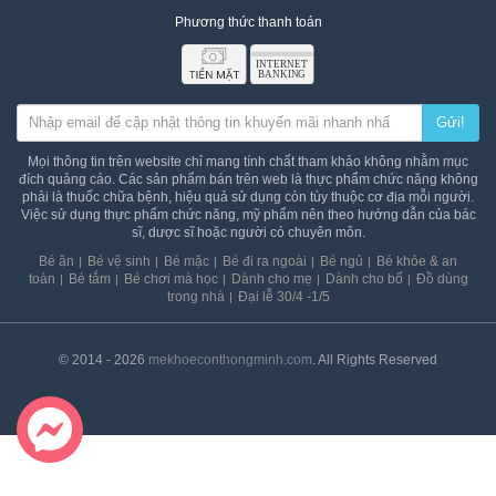
an
Phương thức thanh toán
toàn
Bé
tắm
Gửi!
Bé
chơi
Mọi thông tin trên website chỉ mang tính chất tham khảo không nhằm mục
mà
đích quảng cáo. Các sản phẩm bán trên web là thực phẩm chức năng không
học
phải là thuốc chữa bệnh, hiệu quả sử dụng còn tùy thuộc cơ địa mỗi người.
Việc sử dụng thực phẩm chức năng, mỹ phẩm nên theo hướng dẫn của bác
Dành
sĩ, dược sĩ hoặc người có chuyên môn.
cho
Bé ăn
Bé vệ sinh
Bé mặc
Bé đi ra ngoài
Bé ngủ
Bé khỏe & an
mẹ
toàn
Bé tắm
Bé chơi mà học
Dành cho mẹ
Dành cho bố
Đồ dùng
trong nhà
Đại lễ 30/4 -1/5
Dành
cho
bố
© 2014 - 2026
mekhoeconthongminh.com
. All Rights Reserved
Đồ
dùng
trong
nhà