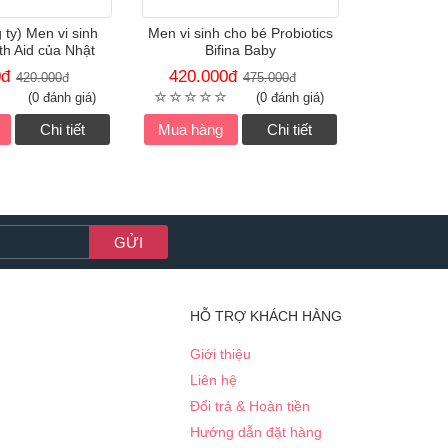
ty) Men vi sinh
Men vi sinh cho bé Probiotics
lth Aid của Nhật
Bifina Baby
0
đ
420.000
đ
420.000
đ
475.000
đ
(0 đánh giá)
(0 đánh giá)
Chi tiết
Mua hàng
Chi tiết
HỖ TRỢ KHÁCH HÀNG
Giới thiệu
Liên hệ
Đổi trả & Hoàn tiền
Hướng dẫn đặt hàng