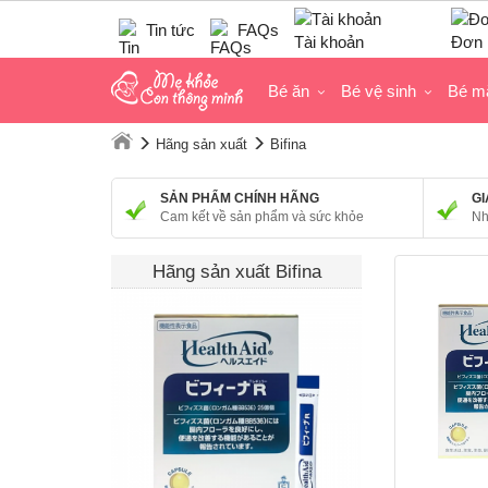
Tin tức
FAQs
Tài khoản
Đơn 
Bé ăn
Bé vệ sinh
Bé m
Hãng sản xuất
Bifina
SẢN PHẨM CHÍNH HÃNG
GI
Cam kết về sản phẩm và sức khỏe
Nh
Hãng sản xuất Bifina