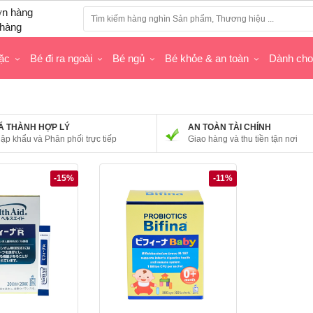
hàng
ặc
Bé đi ra ngoài
Bé ngủ
Bé khỏe & an toàn
Dành ch
Á THÀNH HỢP LÝ
AN TOÀN TÀI CHÍNH
ập khẩu và Phân phối trực tiếp
Giao hàng và thu tiền tận nơi
-15%
-11%