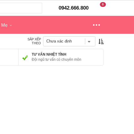
0
0942.666.800
o Mẹ
SẮP XẾP
THEO
TƯ VẤN NHIỆT TÌNH
Đội ngũ tư vấn có chuyên môn